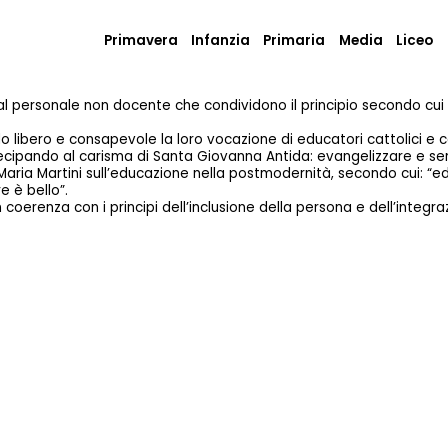
Primavera
Infanzia
Primaria
Media
Liceo
dal personale non docente che condividono il principio secondo cui
o libero e consapevole la loro vocazione di educatori cattolici e 
ecipando al carisma di Santa Giovanna Antida: evangelizzare e serv
 Maria Martini sull’educazione nella postmodernità, secondo cui: “ed
 è bello”.
coerenza con i principi dell’inclusione della persona e dell’integra