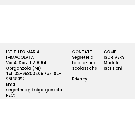
ISTITUTO MARIA
CONTATTI
COME
IMMACOLATA
Segreteria
ISCRIVERSI
Via A. Diaz, 1 20064
Le direzioni
Moduli
Gorgonzola (MI)
scolastiche
Iscrizioni
Tel: 02-95300205 Fax: 02-
95138997
Privacy
Email:
segreteria@imigorgonzola.it
PEC:
imigorgonzola@pec.net
IG
–
FB