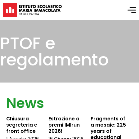
PTOF e
regolamento
News
Chiusura
Estrazione a
Fragments of
segreteria e
premi IMIrun
a mosaic: 225
front office
2026!
years of
educational
1 Agosto 2026
16 Giugno 2026