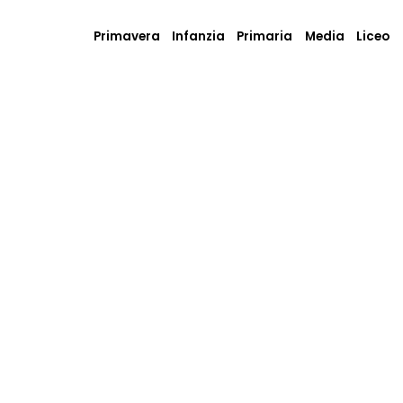
Primavera
Infanzia
Primaria
Media
Liceo